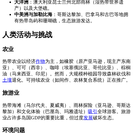
大洋洲
：澳大利亚昆士兰州北部雨林（湿热带世界遗
产）以及大堡礁。
中美洲与加勒比海
：哥斯达黎加、巴拿马和古巴等地拥
有热带岛屿和珊瑚礁，生态旅游发达。
人类活动与挑战
农业
热带农业以经济
作物
为主，如橡胶（原产亚马逊，现主产东南
亚）、可可（西非）、咖啡（埃塞俄比亚、哥伦比亚）、棕榈
油（马来西亚、印尼）。然而，大规模种植园导致森林砍伐和
土壤
退化。可持续农业（如间作、农林复合系统）正在推广。
旅游业
热带海滩（马尔代夫、夏威夷）、雨林探险（亚马逊、哥斯达
黎加）和文化体验（巴厘岛、玛雅遗址）
吸引
全球游客。旅游
业占许多岛国GDP的重要比重，但过度
发展
破坏生态。
环境问题