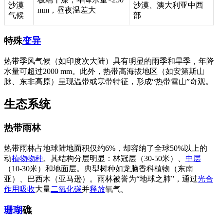
沙漠
沙漠、澳大利亚中西
mm，昼夜温差大
气候
部
特殊
变异
热带季风气候（如印度次大陆）具有明显的雨季和旱季，年降
水量可超过2000 mm。此外，热带高海拔地区（如安第斯山
脉、东非高原）呈现温带或寒带特征，形成“热带雪山”奇观。
生态系统
热带雨林
热带雨林占地球陆地面积仅约6%，却容纳了全球50%以上的
动
植物
物种
。其结构分层明显：林冠层（30-50米）、
中层
（10-30米）和地面层。典型树种如龙脑香科植物（东南
亚）、巴西木（亚马逊）。雨林被誉为“地球之肺”，通过
光合
作用
吸收
大量
二氧化碳
并
释放
氧气。
珊瑚
礁