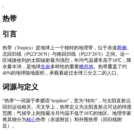
🔗
热带
引言
热带（Tropics）是地球上一个独特的地理带，位于赤道
两侧
、
北回归线（约23°26′N）与南回归线（约23°26′S）之间。这一
区域接收到的太阳辐射最为强烈，年均气温通常高于18℃，降
水量丰沛，是地球
生命
多样性的重要
栖息地
。热带覆盖了约
40%的地球陆地面积，承载着超过全球三分之二的人口。
词源与定义
“热带”一词源于希腊语“tropikos”，意为“转向”，与太阳直射点
回归运动相关。天文学上，热带定义为太阳直射点可达的纬度
范围；气候学上则指最冷月均温不低于18℃的地区。地理学家
将其细分为
核心
热带（赤道附近）和外围热带（回归线附
近）。
ADSFAEQWER353423413434