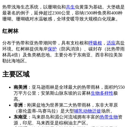
热带浅海生态系统，以珊瑚虫和
共生
虫黄藻为基础。大堡礁是
最著名的例子，延伸超过2300公里，容纳1500种鱼类和400种
珊瑚。珊瑚礁对水温敏感，全球变暖导致大规模白化现象。
红树林
分布于热带和亚热带潮间带，具有支柱根和
呼吸根
，
适应
高盐
环境。红树林提供海岸
保护
（防风消浪）、碳封存（比热带雨
林高4倍）及鱼类栖息地。主要分布于东南亚、西非和拉美加
勒比海地区。
主要区域
南美洲
：亚马逊雨林是全球最大的热带雨林，面积约550
万平方公里；安第斯山脉东坡的云雾林
生物多样性
极
高。
非洲
：刚果盆地为世界第二大热带雨林，东非大草原
（塞伦盖蒂-马赛马拉）是大型
哺乳动物
迁徙
场所。
东南亚
：马来群岛和湄公河流域拥有丰富的
热带生物
资
源，印尼、马来西亚是棕榈油主产区。