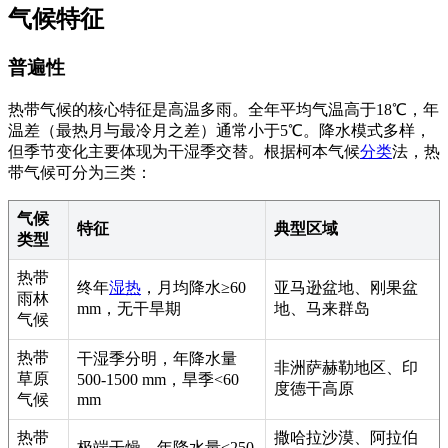
气候特征
普遍性
热带气候的核心特征是高温多雨。全年平均气温高于18℃，年
温差（最热月与最冷月之差）通常小于5℃。降水模式多样，
但季节变化主要体现为干湿季交替。根据柯本气候
分类
法，热
带气候可分为三类：
气候
特征
典型区域
类型
热带
终年
湿热
，月均降水≥60
亚马逊盆地、刚果盆
雨林
mm，无干旱期
地、马来群岛
气候
热带
干湿季分明，年降水量
非洲萨赫勒地区、印
草原
500-1500 mm，旱季<60
度德干高原
气候
mm
热带
撒哈拉沙漠、阿拉伯
极端干燥，年降水量<250